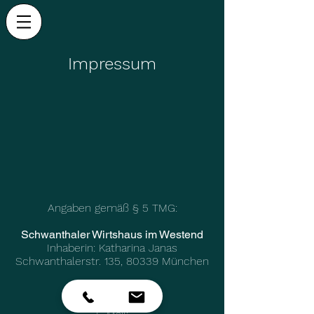
Impressum
Angaben gemäß § 5 TMG:
Schwanthaler Wirtshaus im Westend
Inhaberin: Katharina Janas
Schwanthalerstr. 135, 80339 München
Telefon:
+49 (89) 46133463